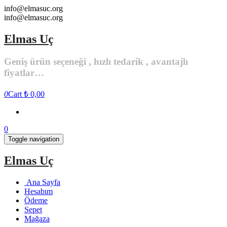
Skip
info@elmasuc.org
to
info@elmasuc.org
the
content
Elmas Uç
Geniş ürün seçeneği , hızlı tedarik , avantajlı
fiyatlar…
0
Cart
₺ 0,00
0
Toggle navigation
Elmas Uç
Ana Sayfa
Hesabım
Ödeme
Sepet
Mağaza