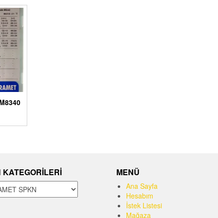
M8340
 KATEGORILERI
MENÜ
Ana Sayfa
Hesabım
İstek Listesi
Mağaza