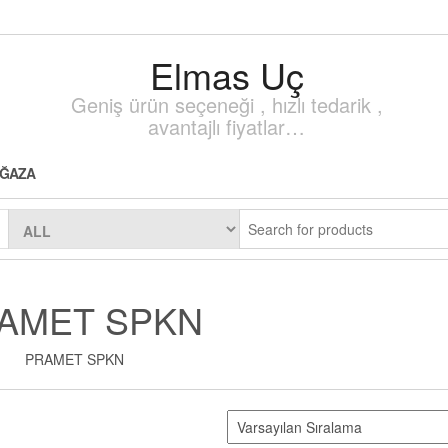
Elmas Uç
Geniş ürün seçeneği , hızlı tedarik ,
avantajlı fiyatlar…
ĞAZA
AMET SPKN
PRAMET SPKN