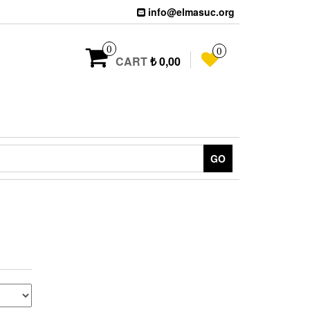
info@elmasuc.org
0
0
CART
₺ 0,00
GO