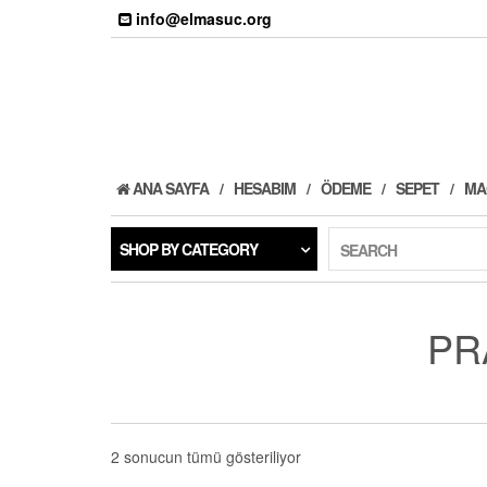
Skip
info@elmasuc.org
to
the
content
ANA SAYFA
HESABIM
ÖDEME
SEPET
MA
SHOP BY CATEGORY
SEARCH
PR
2 sonucun tümü gösteriliyor