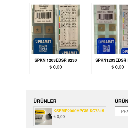
SPKN 1203EDSR 8230
SPKN1203EDSR 
₺
0,00
₺
0,00
ÜRÜNLER
ÜRÜN
KSEMP2000HPGM KC7315
₺
0,00