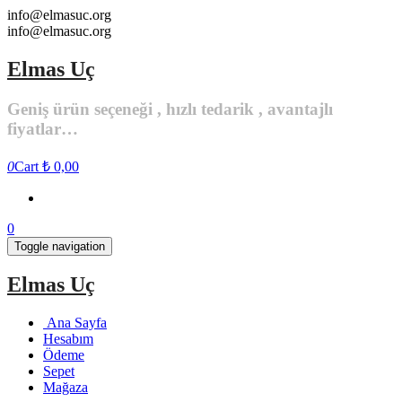
Skip
info@elmasuc.org
to
info@elmasuc.org
the
content
Elmas Uç
Geniş ürün seçeneği , hızlı tedarik , avantajlı
fiyatlar…
0
Cart
₺ 0,00
0
Toggle navigation
Elmas Uç
Ana Sayfa
Hesabım
Ödeme
Sepet
Mağaza