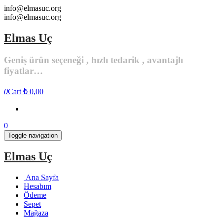
Skip
info@elmasuc.org
to
info@elmasuc.org
the
content
Elmas Uç
Geniş ürün seçeneği , hızlı tedarik , avantajlı
fiyatlar…
0
Cart
₺ 0,00
0
Toggle navigation
Elmas Uç
Ana Sayfa
Hesabım
Ödeme
Sepet
Mağaza