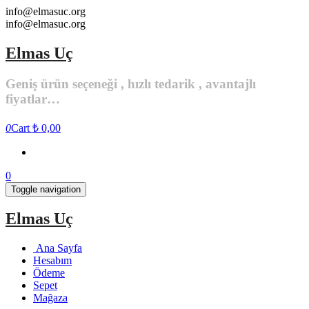
Skip
info@elmasuc.org
to
info@elmasuc.org
the
content
Elmas Uç
Geniş ürün seçeneği , hızlı tedarik , avantajlı
fiyatlar…
0
Cart
₺ 0,00
0
Toggle navigation
Elmas Uç
Ana Sayfa
Hesabım
Ödeme
Sepet
Mağaza