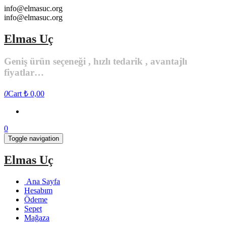
Skip
info@elmasuc.org
to
info@elmasuc.org
the
content
Elmas Uç
Geniş ürün seçeneği , hızlı tedarik , avantajlı
fiyatlar…
0
Cart
₺ 0,00
0
Toggle navigation
Elmas Uç
Ana Sayfa
Hesabım
Ödeme
Sepet
Mağaza