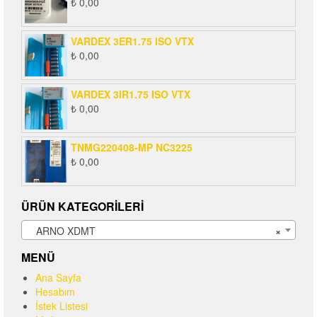
₺
0,00
VARDEX 3ER1.75 ISO VTX
₺
0,00
VARDEX 3IR1.75 ISO VTX
₺
0,00
TNMG220408-MP NC3225
₺
0,00
ÜRÜN KATEGORILERI
ARNO XDMT
×
MENÜ
Ana Sayfa
Hesabım
İstek Listesi