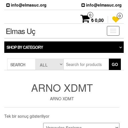
Skip
info@elmasuc.org
info@elmasuc.org
to
the
0
0
content
₺ 0,00
Elmas Uç
Toggle
navigati
SHOP BY CATEGORY
GO
SEARCH
ARNO XDMT
ARNO XDMT
Tek bir sonuç gösteriliyor