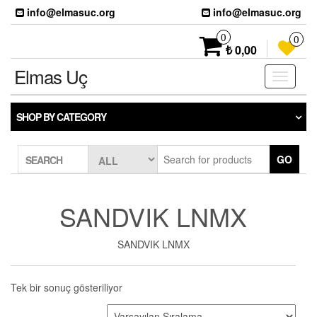
Skip
info@elmasuc.org
info@elmasuc.org
to
the
0
0
content
₺ 0,00
Elmas Uç
Toggle
navigati
SHOP BY CATEGORY
GO
SEARCH
SANDVIK LNMX
SANDVIK LNMX
Tek bir sonuç gösteriliyor