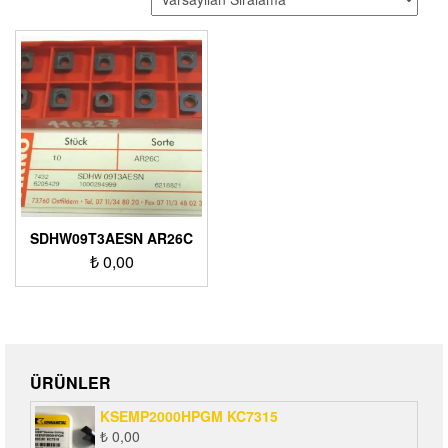
SDHW09T3AESN AR26C
₺
0,00
ÜRÜNLER
KSEMP2000HPGM KC7315
₺
0,00