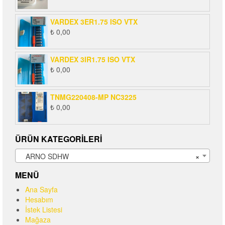
VARDEX 3ER1.75 ISO VTX
₺
0,00
VARDEX 3IR1.75 ISO VTX
₺
0,00
TNMG220408-MP NC3225
₺
0,00
ÜRÜN KATEGORILERI
ARNO SDHW
×
MENÜ
Ana Sayfa
Hesabım
İstek Listesi
Mağaza