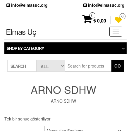
Skip
info@elmasuc.org
info@elmasuc.org
to
the
0
0
content
₺ 0,00
Elmas Uç
Toggle
navigati
SHOP BY CATEGORY
GO
SEARCH
ARNO SDHW
ARNO SDHW
Tek bir sonuç gösteriliyor