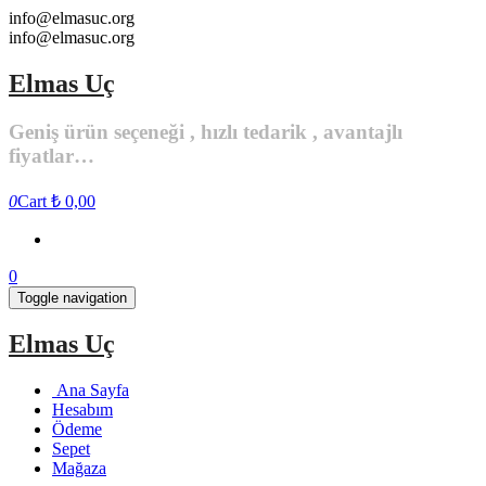
Skip
info@elmasuc.org
to
info@elmasuc.org
the
content
Elmas Uç
Geniş ürün seçeneği , hızlı tedarik , avantajlı
fiyatlar…
0
Cart
₺ 0,00
0
Toggle navigation
Elmas Uç
Ana Sayfa
Hesabım
Ödeme
Sepet
Mağaza