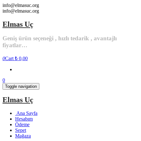
Skip
info@elmasuc.org
to
info@elmasuc.org
the
content
Elmas Uç
Geniş ürün seçeneği , hızlı tedarik , avantajlı
fiyatlar…
0
Cart
₺ 0,00
0
Toggle navigation
Elmas Uç
Ana Sayfa
Hesabım
Ödeme
Sepet
Mağaza