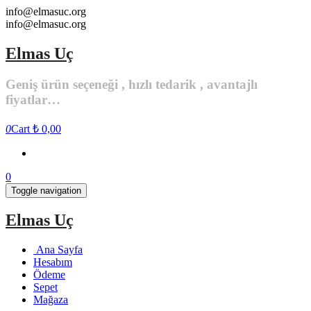
Skip
info@elmasuc.org
to
info@elmasuc.org
the
content
Elmas Uç
Geniş ürün seçeneği , hızlı tedarik , avantajlı
fiyatlar…
0
Cart
₺ 0,00
0
Toggle navigation
Elmas Uç
Ana Sayfa
Hesabım
Ödeme
Sepet
Mağaza