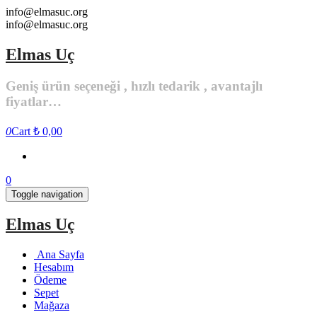
Skip
info@elmasuc.org
to
info@elmasuc.org
the
content
Elmas Uç
Geniş ürün seçeneği , hızlı tedarik , avantajlı
fiyatlar…
0
Cart
₺ 0,00
0
Toggle navigation
Elmas Uç
Ana Sayfa
Hesabım
Ödeme
Sepet
Mağaza