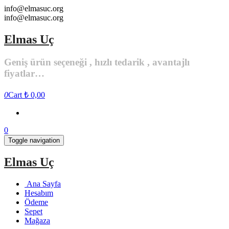
Skip
info@elmasuc.org
to
info@elmasuc.org
the
content
Elmas Uç
Geniş ürün seçeneği , hızlı tedarik , avantajlı
fiyatlar…
0
Cart
₺ 0,00
0
Toggle navigation
Elmas Uç
Ana Sayfa
Hesabım
Ödeme
Sepet
Mağaza