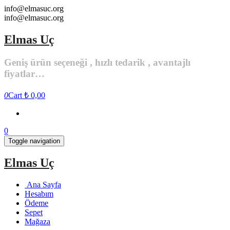
Skip
info@elmasuc.org
to
info@elmasuc.org
the
content
Elmas Uç
Geniş ürün seçeneği , hızlı tedarik , avantajlı
fiyatlar…
0
Cart
₺ 0,00
0
Toggle navigation
Elmas Uç
Ana Sayfa
Hesabım
Ödeme
Sepet
Mağaza