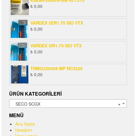
₺
0,00
VARDEX 3ER1.75 ISO VTX
₺
0,00
VARDEX 3IR1.75 ISO VTX
₺
0,00
TNMG220408-MP NC3225
₺
0,00
ÜRÜN KATEGORILERI
SECO SCGX
×
MENÜ
Ana Sayfa
Hesabım
İstek Listesi