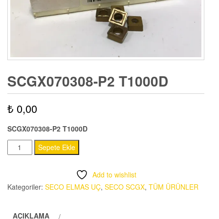
SCGX070308-P2 T1000D
₺
0,00
SCGX070308-P2 T1000D
SCGX070308-
Sepete Ekle
P2
T1000D
Add to wishlist
adet
Kategoriler:
SECO ELMAS UÇ
,
SECO SCGX
,
TÜM ÜRÜNLER
AÇIKLAMA