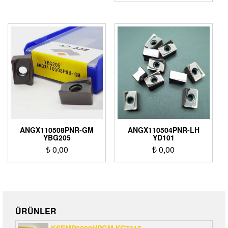
ANGX110508PNR-GM
ANGX110504PNR-LH
YBG205
YD101
₺
0,00
₺
0,00
ÜRÜNLER
KSEMP2000HPGM KC7315