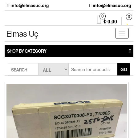
Skip
info@elmasuc.org
info@elmasuc.org
to
the
0
0
₺ 0,00
content
Elmas Uç
Toggle
navigati
SHOP BY CATEGORY
GO
SEARCH