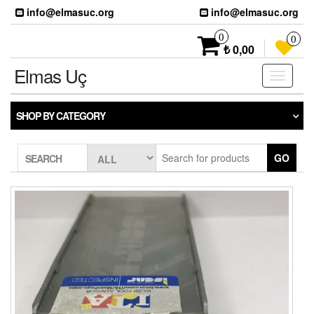
Skip
info@elmasuc.org
info@elmasuc.org
to
the
0
0
content
₺ 0,00
Elmas Uç
Toggle
navigati
SHOP BY CATEGORY
GO
SEARCH