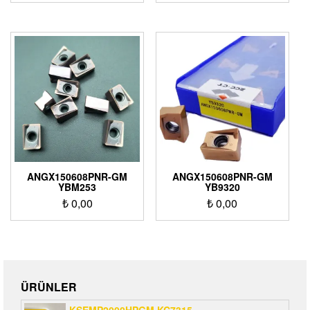
ANGX150608PNR-GM
ANGX150608PNR-GM
YBM253
YB9320
₺
0,00
₺
0,00
ÜRÜNLER
KSEMP2000HPGM KC7315