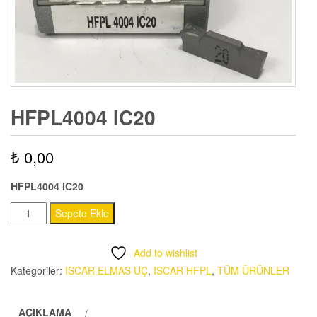
HFPL4004 IC20
₺
0,00
HFPL4004 IC20
HFPL4004
Sepete Ekle
IC20
adet
Add to wishlist
Kategoriler:
ISCAR ELMAS UÇ
,
ISCAR HFPL
,
TÜM ÜRÜNLER
AÇIKLAMA