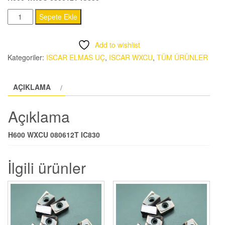
H600
Sepete Ekle
WXCU
080612T
Add to wishlist
IC830
Kategoriler:
ISCAR ELMAS UÇ
,
ISCAR WXCU
,
TÜM ÜRÜNLER
adet
AÇIKLAMA
Açıklama
H600 WXCU 080612T IC830
İlgili ürünler