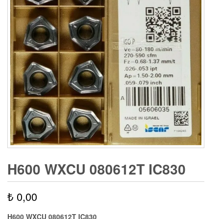
H600 WXCU 080612T IC830
₺
0,00
H600 WXCU 080612T IC830