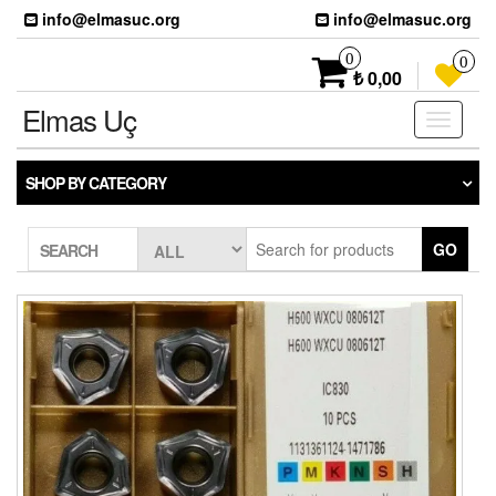
Skip
info@elmasuc.org
info@elmasuc.org
to
the
0
0
content
₺ 0,00
Elmas Uç
Toggle
navigati
SHOP BY CATEGORY
GO
SEARCH