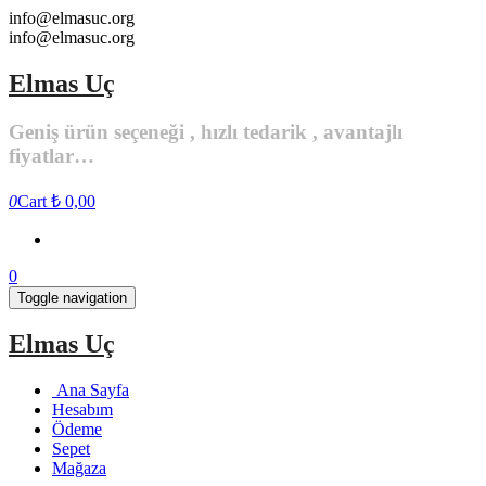
Skip
info@elmasuc.org
to
info@elmasuc.org
the
content
Elmas Uç
Geniş ürün seçeneği , hızlı tedarik , avantajlı
fiyatlar…
0
Cart
₺ 0,00
0
Toggle navigation
Elmas Uç
Ana Sayfa
Hesabım
Ödeme
Sepet
Mağaza