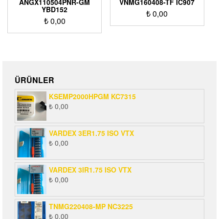
ANGX110504PNR-GM
VNMG160408-TF IC907
YBD152
₺
0,00
₺
0,00
ÜRÜNLER
KSEMP2000HPGM KC7315
₺
0,00
VARDEX 3ER1.75 ISO VTX
₺
0,00
VARDEX 3IR1.75 ISO VTX
₺
0,00
TNMG220408-MP NC3225
₺
0,00