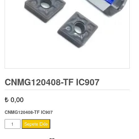
CNMG120408-TF IC907
₺
0,00
CNMG120408-TF IC907
CNMG120408-
Sepete Ekle
TF
IC907