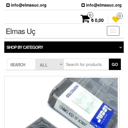
Skip
info@elmasuc.org
info@elmasuc.org
to
the
0
0
content
₺ 0,00
Elmas Uç
Toggle
navigati
SHOP BY CATEGORY
GO
SEARCH