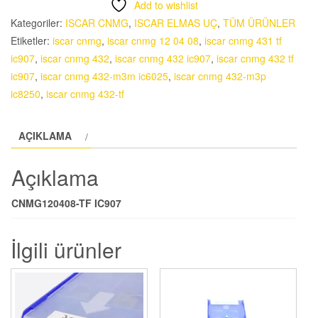
Add to wishlist
adet
Kategoriler:
ISCAR CNMG
,
ISCAR ELMAS UÇ
,
TÜM ÜRÜNLER
Etiketler:
iscar cnmg
,
iscar cnmg 12 04 08
,
iscar cnmg 431 tf
ic907
,
iscar cnmg 432
,
iscar cnmg 432 ic907
,
iscar cnmg 432 tf
ic907
,
iscar cnmg 432-m3m ic6025
,
iscar cnmg 432-m3p
ic8250
,
iscar cnmg 432-tf
AÇIKLAMA
Açıklama
CNMG120408-TF IC907
İlgili ürünler