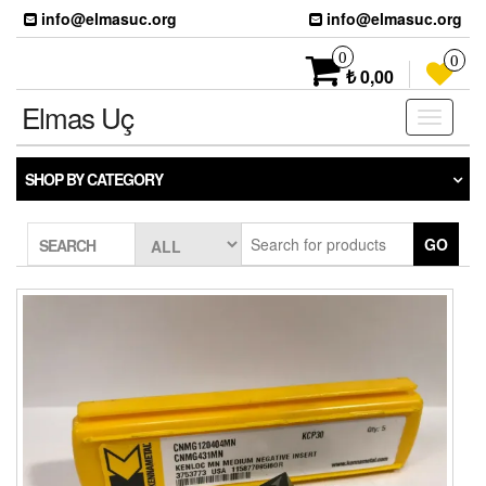
Skip
info@elmasuc.org
info@elmasuc.org
to
the
0
0
content
₺ 0,00
Elmas Uç
Toggle
navigati
SHOP BY CATEGORY
GO
SEARCH