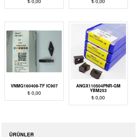
₺
0,00
₺
0,00
VNMG160408-TF IC907
ANGX110504PNR-GM
YBM253
₺
0,00
₺
0,00
ÜRÜNLER