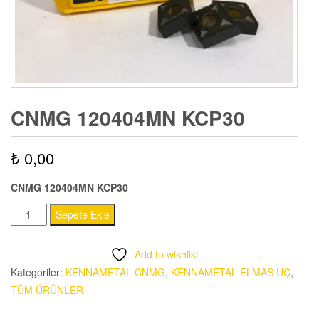
CNMG 120404MN KCP30
₺
0,00
CNMG 120404MN KCP30
CNMG
Sepete Ekle
120404MN
KCP30
Add to wishlist
adet
Kategoriler:
KENNAMETAL CNMG
,
KENNAMETAL ELMAS UÇ
,
TÜM ÜRÜNLER