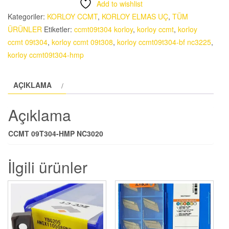
Add to wishlist
NC3020
Kategoriler:
KORLOY CCMT
,
KORLOY ELMAS UÇ
,
TÜM
adet
ÜRÜNLER
Etiketler:
ccmt09t304 korloy
,
korloy ccmt
,
korloy
ccmt 09t304
,
korloy ccmt 09t308
,
korloy ccmt09t304-bf nc3225
,
korloy ccmt09t304-hmp
AÇIKLAMA
Açıklama
CCMT 09T304-HMP NC3020
İlgili ürünler