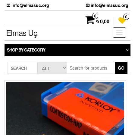
Skip
info@elmasuc.org
info@elmasuc.org
to
the
0
0
content
₺ 0,00
Elmas Uç
Toggle
navigati
SHOP BY CATEGORY
GO
SEARCH