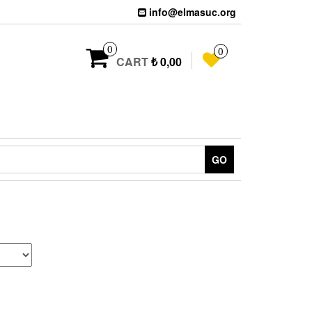
info@elmasuc.org
0
0
CART
₺ 0,00
GO