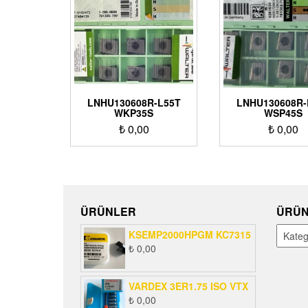
LNHU130608R-L55T
LNHU130608R-
WKP35S
WSP45S
₺
0,00
₺
0,00
ÜRÜNLER
ÜRÜN
KSEMP2000HPGM KC7315
₺
0,00
VARDEX 3ER1.75 ISO VTX
₺
0,00