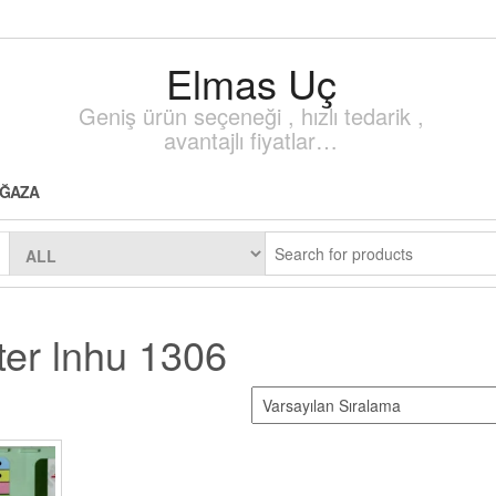
Elmas Uç
Geniş ürün seçeneği , hızlı tedarik ,
avantajlı fiyatlar…
ĞAZA
ter lnhu 1306