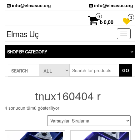
Skip
info@elmasuc.org
info@elmasuc.org
to
the
0
0
content
₺ 0,00
Elmas Uç
Toggle
navigati
SHOP BY CATEGORY
GO
SEARCH
tnux160404 r
4 sonucun tümü gösteriliyor