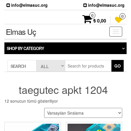
Skip
info@elmasuc.org
info@elmasuc.org
to
the
0
0
content
₺ 0,00
Elmas Uç
Toggle
navigati
SHOP BY CATEGORY
GO
SEARCH
taegutec apkt 1204
12 sonucun tümü gösteriliyor