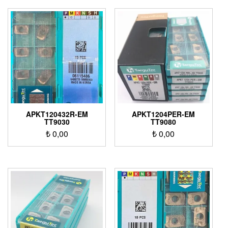
APKT120432R-EM
APKT1204PER-EM
TT9030
TT9080
₺
0,00
₺
0,00