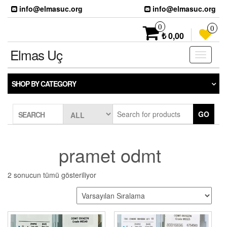
Skip
info@elmasuc.org
info@elmasuc.org
to
the
0
0
content
₺ 0,00
Elmas Uç
Toggle
navigati
SHOP BY CATEGORY
GO
SEARCH
pramet odmt
2 sonucun tümü gösteriliyor