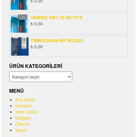
₺
0,00
VARDEX 3IR1.75 ISO VTX
₺
0,00
TNMG220408-MP NC3225
₺
0,00
ÜRÜN KATEGORILERI
MENÜ
Ana Sayfa
Hesabım
İstek Listesi
Mağaza
Ödeme
Sepet