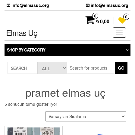
Skip
info@elmasuc.org
info@elmasuc.org
to
the
0
0
content
₺ 0,00
Elmas Uç
Toggle
navigati
SHOP BY CATEGORY
GO
SEARCH
pramet elmas uç
5 sonucun tümü gösteriliyor