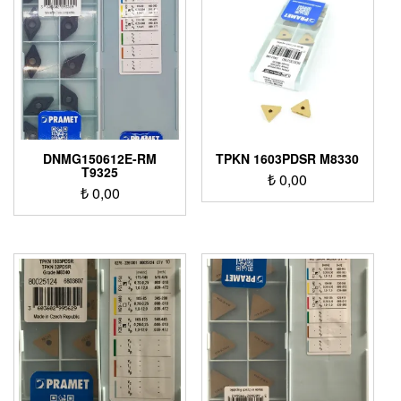
DNMG150612E-RM
TPKN 1603PDSR M8330
T9325
₺
0,00
₺
0,00