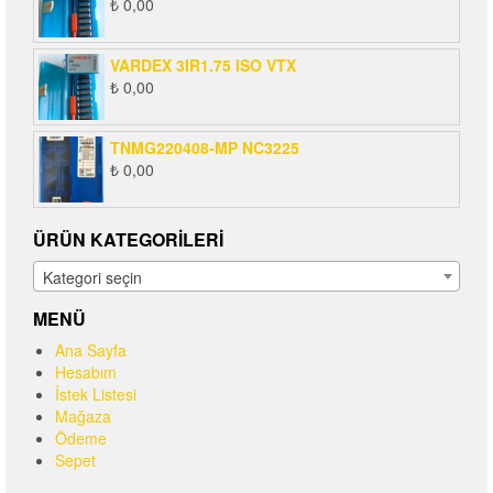
₺
0,00
VARDEX 3IR1.75 ISO VTX
₺
0,00
TNMG220408-MP NC3225
₺
0,00
ÜRÜN KATEGORILERI
Kategori seçin
MENÜ
Ana Sayfa
Hesabım
İstek Listesi
Mağaza
Ödeme
Sepet