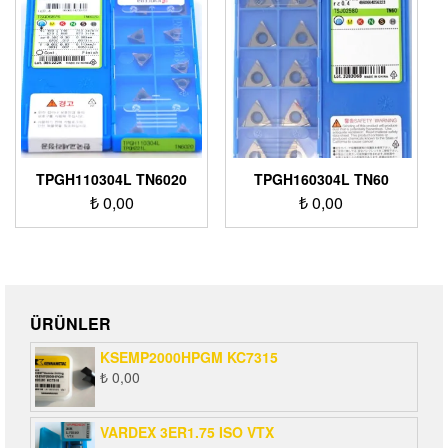
TPGH110304L TN6020
TPGH160304L TN60
₺
0,00
₺
0,00
ÜRÜNLER
KSEMP2000HPGM KC7315
₺
0,00
VARDEX 3ER1.75 ISO VTX