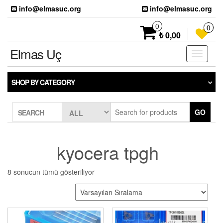
Skip
info@elmasuc.org
info@elmasuc.org
to
the
0
0
content
₺ 0,00
Elmas Uç
Toggle
navigati
SHOP BY CATEGORY
GO
SEARCH
kyocera tpgh
8 sonucun tümü gösteriliyor