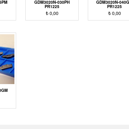
5PM
GDM3020N-030PH
GDM3020N-040
PR1225
PR1225
₺
0,00
₺
0,00
40GM