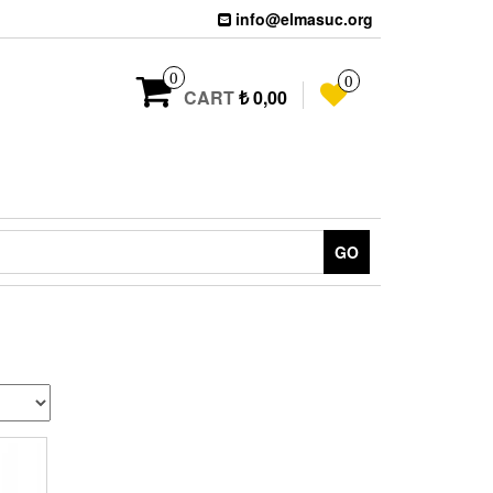
info@elmasuc.org
0
0
CART
₺ 0,00
GO