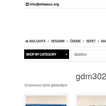
Skip
info@elmasuc.org
to
the
content
ANA SAYFA
HESABIM
ÖDEME
SEPET
MA
SHOP BY CATEGORY
SEARCH
gdm302
10 sonucun tümü gösteriliyor