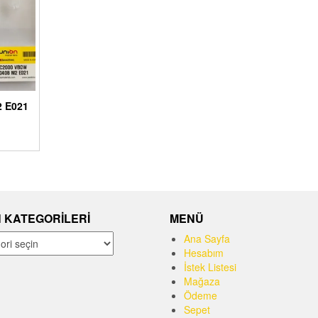
 E021
 KATEGORILERI
MENÜ
Ana Sayfa
Hesabım
İstek Listesi
Mağaza
Ödeme
Sepet