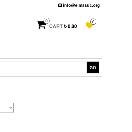
info@elmasuc.org
0
0
CART
₺ 0,00
GO