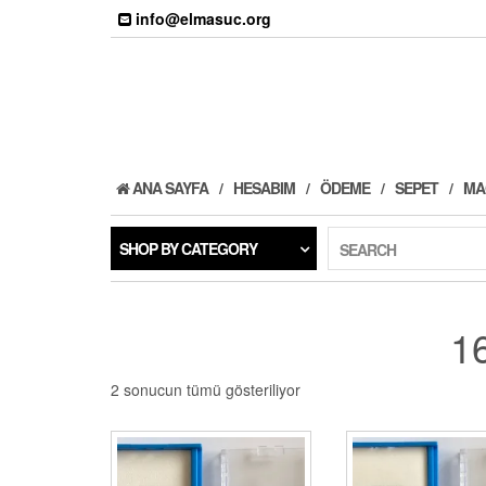
Skip
info@elmasuc.org
to
the
content
ANA SAYFA
HESABIM
ÖDEME
SEPET
MA
SHOP BY CATEGORY
SEARCH
1
2 sonucun tümü gösteriliyor