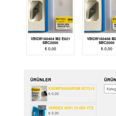
VBGW160404 M2 E021
VBGW160408 M2
SBC2000
SBC2000
₺
0,00
₺
0,00
ÜRÜNLER
ÜRÜN
KSEMP2000HPGM KC7315
₺
0,00
VARDEX 3ER1.75 ISO VTX
₺
0,00