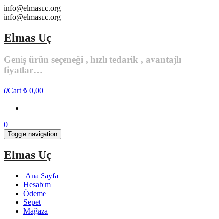
Skip
info@elmasuc.org
to
info@elmasuc.org
the
content
Elmas Uç
Geniş ürün seçeneği , hızlı tedarik , avantajlı
fiyatlar…
0
Cart
₺ 0,00
0
Toggle navigation
Elmas Uç
Ana Sayfa
Hesabım
Ödeme
Sepet
Mağaza