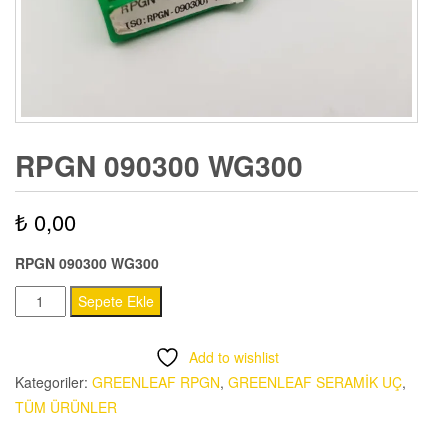
RPGN 090300 WG300
₺
0,00
RPGN 090300 WG300
RPGN
Sepete Ekle
090300
WG300
Add to wishlist
adet
Kategoriler:
GREENLEAF RPGN
,
GREENLEAF SERAMİK UÇ
,
TÜM ÜRÜNLER