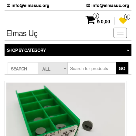
Skip
info@elmasuc.org
info@elmasuc.org
to
the
0
0
content
₺ 0,00
Elmas Uç
Toggle
navigati
SHOP BY CATEGORY
GO
SEARCH