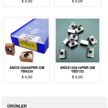
₺
0,00
₺
0,00
ANGX150608PNR-GM
ANGX150616PNR-GM
YB9320
YBD152
₺
0,00
₺
0,00
ÜRÜNLER