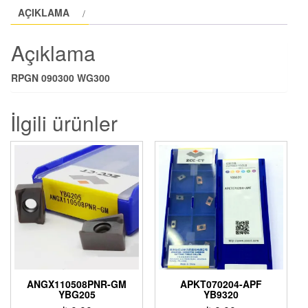
AÇIKLAMA
Açıklama
RPGN 090300 WG300
İlgili ürünler
ANGX110508PNR-GM
APKT070204-APF
YBG205
YB9320